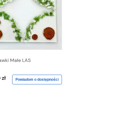
awki Małe LAS
 zł
Powiadom o dostępności