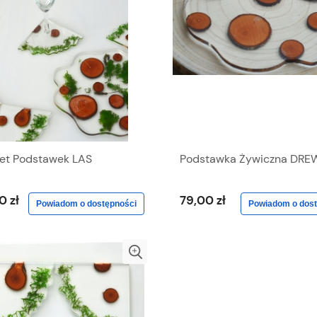
et Podstawek LAS
Podstawka Żywiczna DR
0 zł
79,00 zł
Powiadom o dostępności
Powiadom o dost