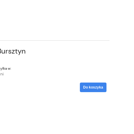
Bursztyn
yłka w:
ni
Do koszyka